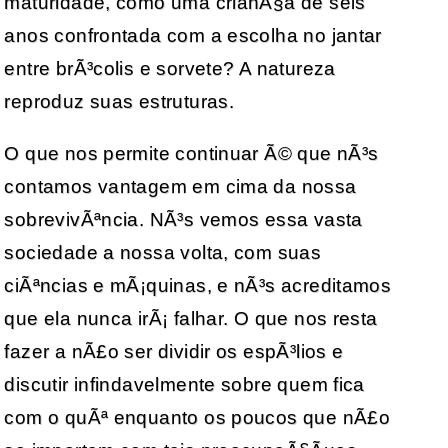
maturidade, como uma crianÃ§a de seis
anos confrontada com a escolha no jantar
entre brÃ³colis e sorvete? A natureza
reproduz suas estruturas.
O que nos permite continuar Ã© que nÃ³s
contamos vantagem em cima da nossa
sobrevivÃªncia. NÃ³s vemos essa vasta
sociedade a nossa volta, com suas
ciÃªncias e mÃ¡quinas, e nÃ³s acreditamos
que ela nunca irÃ¡ falhar. O que nos resta
fazer a nÃ£o ser dividir os espÃ³lios e
discutir infindavelmente sobre quem fica
com o quÃª enquanto os poucos que nÃ£o