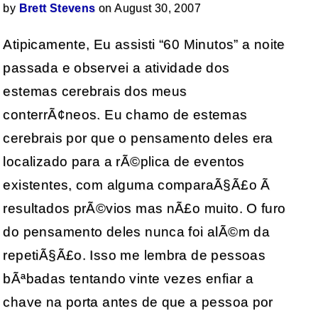
by
Brett Stevens
on August 30, 2007
Atipicamente, Eu assisti “60 Minutos” a noite
passada e observei a atividade dos
estemas cerebrais dos meus
conterrÃ¢neos. Eu chamo de estemas
cerebrais por que o pensamento deles era
localizado para a rÃ©plica de eventos
existentes, com alguma comparaÃ§Ã£o Ã
resultados prÃ©vios mas nÃ£o muito. O furo
do pensamento deles nunca foi alÃ©m da
repetiÃ§Ã£o. Isso me lembra de pessoas
bÃªbadas tentando vinte vezes enfiar a
chave na porta antes de que a pessoa por