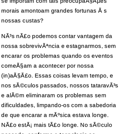
se importam com tais preocupaÃ§Ãµes
morais amontoam grandes fortunas Ã s
nossas custas?
NÃ³s nÃ£o podemos contar vantagem da
nossa sobrevivÃªncia e estagnarmos, sem
encarar os problemas quando os eventos
comeÃ§am a acontecer por nossa
(in)aÃ§Ã£o. Essas coisas levam tempo, e
nos sÃ©culos passados, nossos tataravÃ³s
e alÃ©m eliminaram os problemas sem
dificuldades, limpando-os com a sabedoria
de que encarar a mÃºsica estava longe.
NÃ£o estÃ¡ mais tÃ£o longe. No sÃ©culo