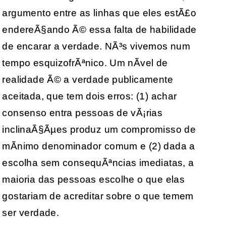
argumento entre as linhas que eles estÃ£o
endereÃ§ando Ã© essa falta de habilidade
de encarar a verdade. NÃ³s vivemos num
tempo esquizofrÃªnico. Um nÃ­vel de
realidade Ã© a verdade publicamente
aceitada, que tem dois erros: (1) achar
consenso entra pessoas de vÃ¡rias
inclinaÃ§Ãµes produz um compromisso de
mÃ­nimo denominador comum e (2) dada a
escolha sem consequÃªncias imediatas, a
maioria das pessoas escolhe o que elas
gostariam de acreditar sobre o que temem
ser verdade.