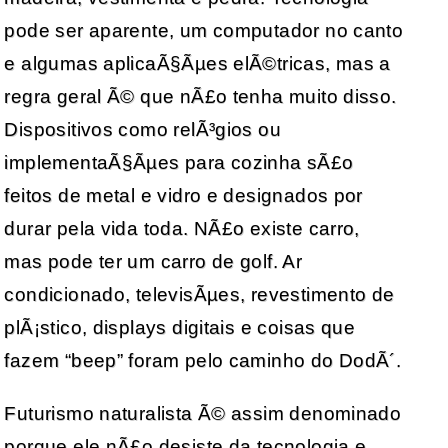
pode ser aparente, um computador no canto
e algumas aplicaÃ§Ãµes elÃ©tricas, mas a
regra geral Ã© que nÃ£o tenha muito disso.
Dispositivos como relÃ³gios ou
implementaÃ§Ãµes para cozinha sÃ£o
feitos de metal e vidro e designados por
durar pela vida toda. NÃ£o existe carro,
mas pode ter um carro de golf. Ar
condicionado, televisÃµes, revestimento de
plÃ¡stico, displays digitais e coisas que
fazem “beep” foram pelo caminho do DodÃ´.
Futurismo naturalista Ã© assim denominado
porque ele nÃ£o desiste da tecnologia e