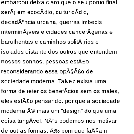
embarcou deixa claro que o seu ponto final
serÃ¡ em ecocÃ­dio, culturicÃ­dio,
decadÃªncia urbana, guerras imbecis
interminÃ¡veis e cidades cancerÃ­genas e
barulhentas e caminhos solitÃ¡rios e
isolados distante dos outros que entendem
nossos sonhos, pessoas estÃ£o
reconsiderando essa opÃ§Ã£o de
sociedade moderna. Talvez exista uma
forma de reter os benefÃ­cios sem os males,
eles estÃ£o pensando, por que a sociedade
moderna Ã© mais um “design” do que uma
coisa tangÃ­vel. NÃ³s podemos nos motivar
de outras formas. Ã‰ bom que faÃ§am