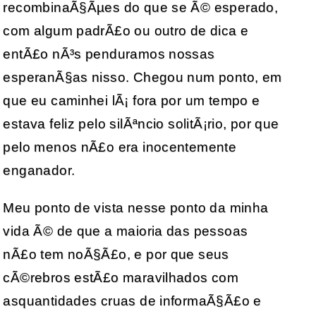
recombinaÃ§Ãµes do que se Ã© esperado,
com algum padrÃ£o ou outro de dica e
entÃ£o nÃ³s penduramos nossas
esperanÃ§as nisso. Chegou num ponto, em
que eu caminhei lÃ¡ fora por um tempo e
estava feliz pelo silÃªncio solitÃ¡rio, por que
pelo menos nÃ£o era inocentemente
enganador.
Meu ponto de vista nesse ponto da minha
vida Ã© de que a maioria das pessoas
nÃ£o tem noÃ§Ã£o, e por que seus
cÃ©rebros estÃ£o maravilhados com
asquantidades cruas de informaÃ§Ã£o e