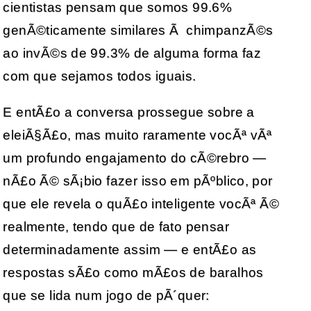
cientistas pensam que somos 99.6%
genÃ©ticamente similares Ã chimpanzÃ©s
ao invÃ©s de 99.3% de alguma forma faz
com que sejamos todos iguais.
E entÃ£o a conversa prossegue sobre a
eleiÃ§Ã£o, mas muito raramente vocÃª vÃª
um profundo engajamento do cÃ©rebro —
nÃ£o Ã© sÃ¡bio fazer isso em pÃºblico, por
que ele revela o quÃ£o inteligente vocÃª Ã©
realmente, tendo que de fato pensar
determinadamente assim — e entÃ£o as
respostas sÃ£o como mÃ£os de baralhos
que se lida num jogo de pÃ´quer: