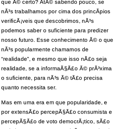
que Ã© certo? AtÃ© sabendo pouco, se
nÃ³s trabalhamos por cima dos princÃ­pios
verificÃ¡veis que descobrimos, nÃ³s
podemos saber o suficiente para predizer
nosso futuro. Esse conhecimento Ã© o que
nÃ³s popularmente chamamos de
“realidade”, e mesmo que isso nÃ£o seja
realidade, se a informaÃ§Ã£o Ã© prÃ³xima
o suficiente, para nÃ³s Ã© tÃ£o precisa
quanto necessita ser.
Mas em uma era em que popularidade, e
por extensÃ£o percepÃ§Ã£o consumista e
percepÃ§Ã£o de voto democrÃ¡tico, sÃ£o