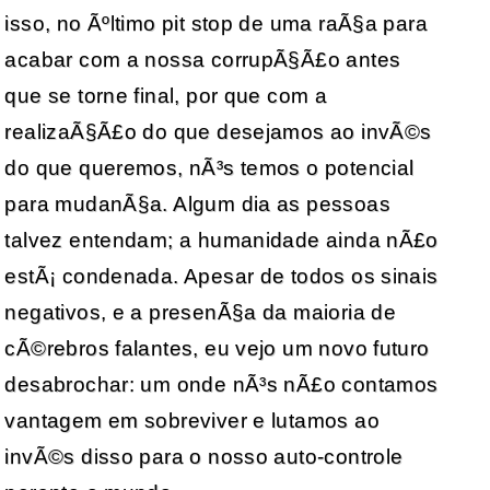
isso, no Ãºltimo pit stop de uma raÃ§a para
acabar com a nossa corrupÃ§Ã£o antes
que se torne final, por que com a
realizaÃ§Ã£o do que desejamos ao invÃ©s
do que queremos, nÃ³s temos o potencial
para mudanÃ§a. Algum dia as pessoas
talvez entendam; a humanidade ainda nÃ£o
estÃ¡ condenada. Apesar de todos os sinais
negativos, e a presenÃ§a da maioria de
cÃ©rebros falantes, eu vejo um novo futuro
desabrochar: um onde nÃ³s nÃ£o contamos
vantagem em sobreviver e lutamos ao
invÃ©s disso para o nosso auto-controle