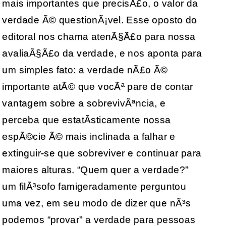
mais importantes que precisÃ£o, o valor da
verdade Ã© questionÃ¡vel. Esse oposto do
editoral nos chama atenÃ§Ã£o para nossa
avaliaÃ§Ã£o da verdade, e nos aponta para
um simples fato: a verdade nÃ£o Ã©
importante atÃ© que vocÃª pare de contar
vantagem sobre a sobrevivÃªncia, e
perceba que estatÃ­sticamente nossa
espÃ©cie Ã© mais inclinada a falhar e
extinguir-se que sobreviver e continuar para
maiores alturas. “Quem quer a verdade?”
um filÃ³sofo famigeradamente perguntou
uma vez, em seu modo de dizer que nÃ³s
podemos “provar” a verdade para pessoas