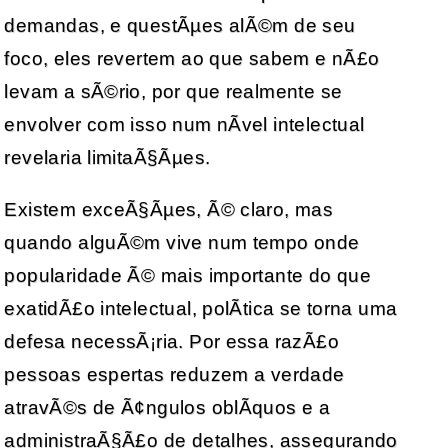
demandas, e questÃµes alÃ©m de seu
foco, eles revertem ao que sabem e nÃ£o
levam a sÃ©rio, por que realmente se
envolver com isso num nÃ­vel intelectual
revelaria limitaÃ§Ãµes.
Existem exceÃ§Ãµes, Ã© claro, mas
quando alguÃ©m vive num tempo onde
popularidade Ã© mais importante do que
exatidÃ£o intelectual, polÃ­tica se torna uma
defesa necessÃ¡ria. Por essa razÃ£o
pessoas espertas reduzem a verdade
atravÃ©s de Ã¢ngulos oblÃ­quos e a
administraÃ§Ã£o de detalhes, assegurando